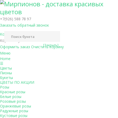
+7(926) 588 78 97
Заказать обратный звонок
Корзина (
0
)
0
Корзина пуста
[Закрыть]
Оформить заказ
Очистить корзину
Меню
Home
☰
Цветы
Пионы
Букеты
ЦВЕТЫ ПО АКЦИИ
Розы
Красные розы
Белые розы
Розовые розы
Оранжевые розы
Радужные розы
Кустовые розы